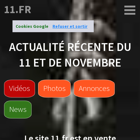
11.FR
Cookies Google
Refuser et sortir
ACTUALITÉ RÉCENTE DU
11 ET DE NOVEMBRE
Vidéos
Photos
Annonces
News
Le site
11.fr
est en vente